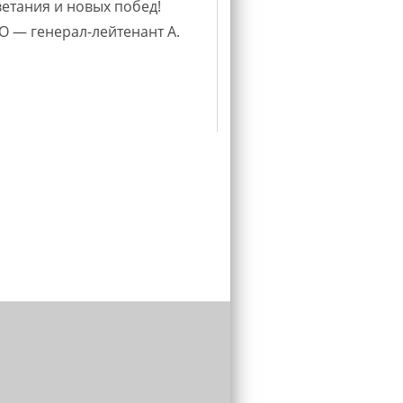
етания и новых побед!
применяю в рабо
 — генерал-лейтенант А.
продуктивность,
задачи и научил 
Але