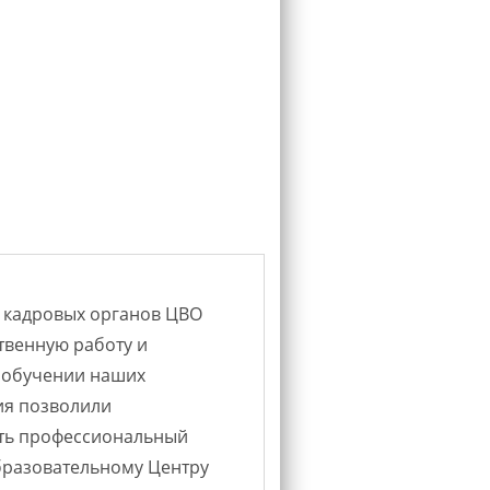
 кадровых органов ЦВО
Очный курс по MS
твенную работу и
открытием. Тала
 обучении наших
Татьяна Владими
ия позволили
методично, «по 
ть профессиональный
уверенностью. Б
бразовательному Центру
примерам я полу