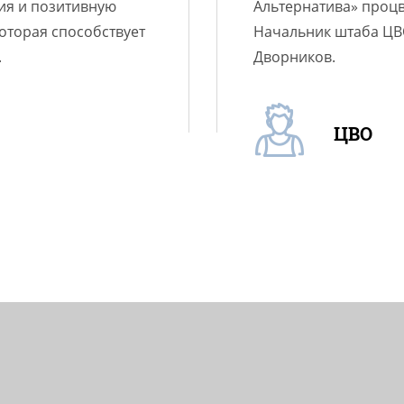
ия и позитивную
Альтернатива» процв
которая способствует
Начальник штаба ЦВО
.
Дворников.
ЦВО