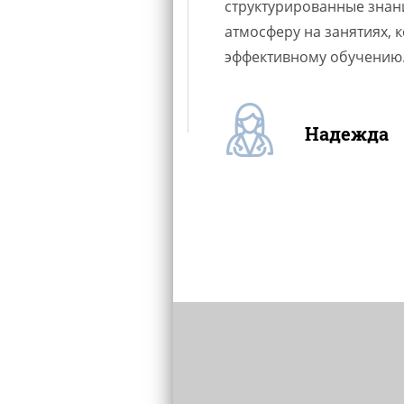
льно. Высший
структурированные знан
нализм и ясность
атмосферу на занятиях, 
эффективному обучению
Надежда