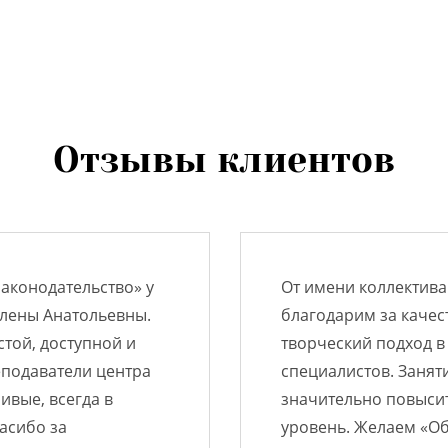
Отзывы клиентов
аконодательство» у
От имени коллектива
лены Анатольевны.
благодарим за качес
той, доступной и
творческий подход в
еподаватели центра
специалистов. Занят
вые, всегда в
значительно повыси
асибо за
уровень. Желаем «О