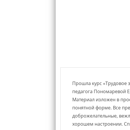
подавателям
Прошла курс «Трудовое з
ия» Исаевой
педагога Пономаревой Е
овой Ольге
Материал изложен в прос
квалификацию,
понятной форме. Все пр
чивость.
доброжелательные, вежли
лённо, при этом
хорошем настроении. Сп